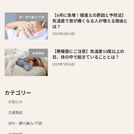
【6月に急増！寝違えの原因と予防法】
首・肩の痛み/不調
気温差で首が痛くなる人が増える理由と
は？
2025年6月14日
【寒暖差にご注意】気温差10度以上の
自律神経
日、体の中で起きていることとは？
2025年5月26日
カテゴリー
お知らせ
交通事故
背中・腰の痛み/不調