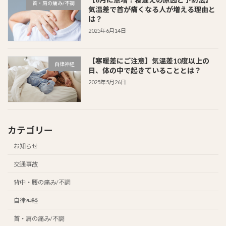
首・肩の痛み/不調
気温差で首が痛くなる人が増える理由と
は？
2025年6月14日
【寒暖差にご注意】気温差10度以上の
自律神経
日、体の中で起きていることとは？
2025年5月26日
カテゴリー
お知らせ
交通事故
背中・腰の痛み/不調
自律神経
首・肩の痛み/不調