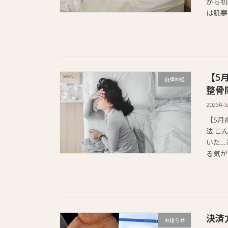
から初
は肌寒
【5
自律神経
整骨
2025年
【5月
法 こ
いた…
る気が
決済
お知らせ