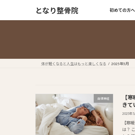
コ
ナ
となり整骨院
初めての方へ
ン
ビ
テ
ゲ
ン
ー
ツ
シ
へ
ョ
ス
ン
キ
に
ッ
移
体が軽くなると人生はもっと楽しくなる
2025年5月
プ
動
【寒
自律神経
きて
2025年
【寒暖
は？ 