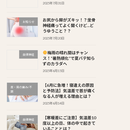
2025年7月31日
お尻から脚がズキッ！？坐骨
お知らせ
神経痛ってよく聞くけど...ど
うゆうこと？？
2025年7月20日
梅雨の晴れ間はチャン
自律神経
ス！“暑熱順化”で夏バテ知ら
ずのカラダへ
2025年6月15日
【6月に急増！寝違えの原因
首・肩の痛み/不
と予防法】気温差で首が痛く
調
なる人が増える理由とは？
2025年6月14日
【寒暖差にご注意】気温差10
自律神経
度以上の日、体の中で起きて
いることとは？