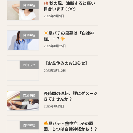
秋の風、油断すると痛い
自律神経
目合います ( ;∀;)
2025年9月9日
夏バテの黒幕は「自律神
自律神経
経」！？
2025年8月25日
【お盆休みのお知らせ】
お知らせ
2025年8月12日
長時間の運転、腰にダメージ
交通事故
きてませんか？
2025年8月3日
夏バテ・熱中症…その原
自律神経
因、じつは自律神経かも！？