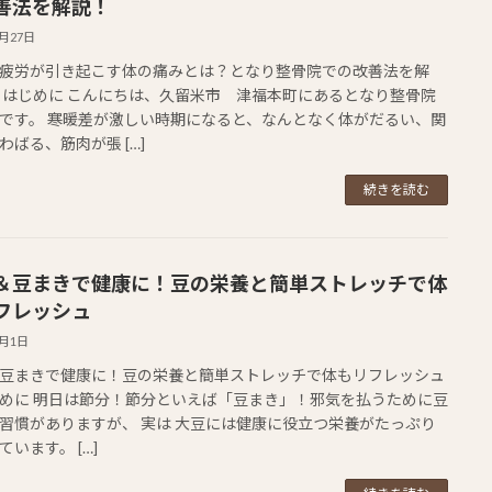
善法を解説！
2月27日
疲労が引き起こす体の痛みとは？となり整骨院での改善法を解
1. はじめに こんにちは、久留米市 津福本町にあるとなり整骨院
です。 寒暖差が激しい時期になると、なんとなく体がだるい、関
わばる、筋肉が張 […]
続きを読む
＆豆まきで健康に！豆の栄養と簡単ストレッチで体
フレッシュ
2月1日
豆まきで健康に！豆の栄養と簡単ストレッチで体もリフレッシュ
はじめに 明日は節分！節分といえば「豆まき」！邪気を払うために豆
習慣がありますが、 実は 大豆には健康に役立つ栄養がたっぷり
ています。 […]