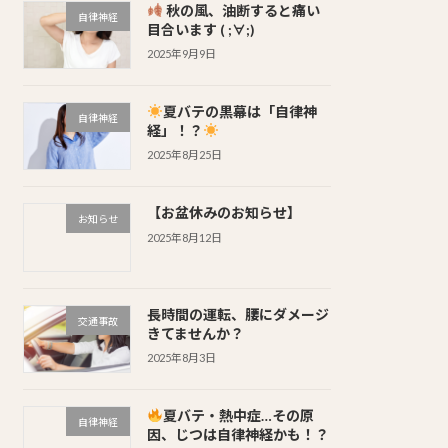
秋の風、油断すると痛い
自律神経
目合います ( ;∀;)
2025年9月9日
夏バテの黒幕は「自律神
自律神経
経」！？
2025年8月25日
【お盆休みのお知らせ】
お知らせ
2025年8月12日
長時間の運転、腰にダメージ
交通事故
きてませんか？
2025年8月3日
夏バテ・熱中症…その原
自律神経
因、じつは自律神経かも！？