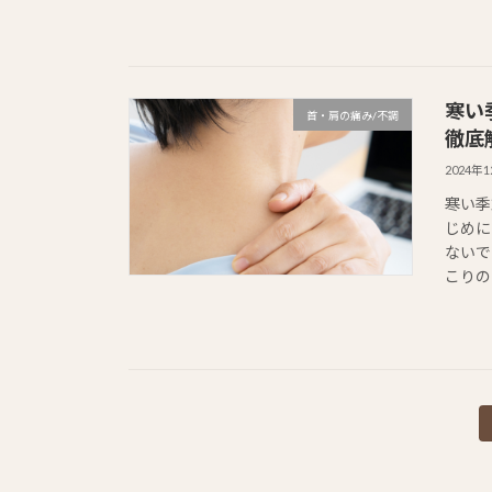
寒い
首・肩の痛み/不調
徹底
2024年
寒い季
じめに
ないで
こりの 
投
稿