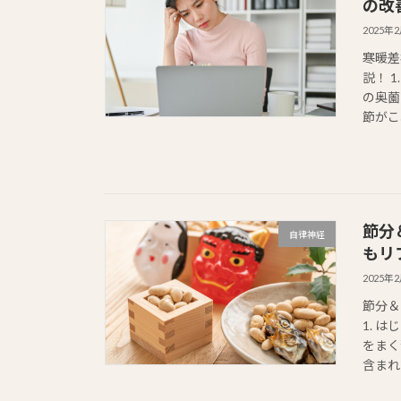
の改
2025年
寒暖差
説！ 
の奥薗
節がこ
節分
自律神経
もリ
2025年
節分＆
1. 
をまく
含まれ