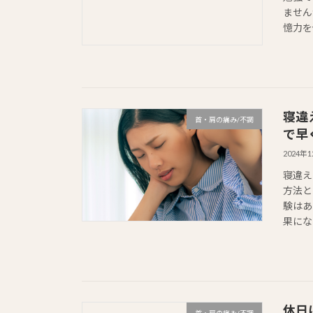
ません
憶力を
寝違
首・肩の痛み/不調
で早
2024年
寝違え
方法と
験はあ
果にな
休日
首・肩の痛み/不調