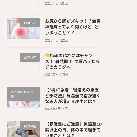
2025年7月31日
お尻から脚がズキッ！？坐骨
お知らせ
神経痛ってよく聞くけど...ど
うゆうこと？？
2025年7月20日
梅雨の晴れ間はチャン
自律神経
ス！“暑熱順化”で夏バテ知ら
ずのカラダへ
2025年6月15日
【6月に急増！寝違えの原因
首・肩の痛み/不
と予防法】気温差で首が痛く
調
なる人が増える理由とは？
2025年6月14日
【寒暖差にご注意】気温差10
自律神経
度以上の日、体の中で起きて
いることとは？