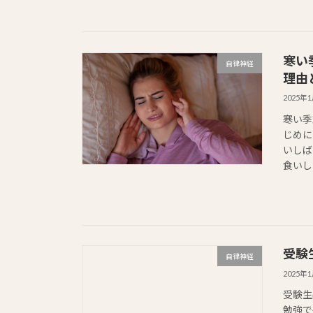
寒い
自律神経
理由
2025年
寒い季
じめに
いしば
食いしば
受験
自律神経
2025年
受験生
勉強で