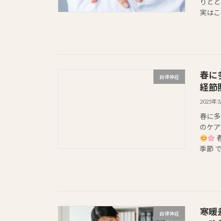
りとと
実はこ
春に
自律神経
経節
2025年
春に多
のケア
季節 
寒暖
自律神経