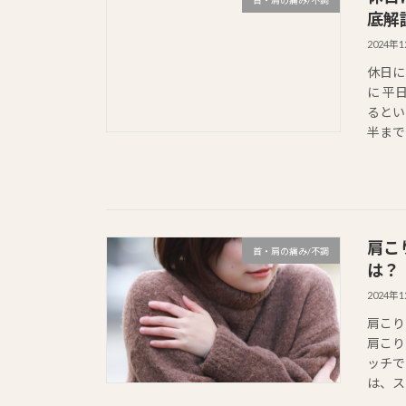
底解
2024年
休日に
に 平
るとい
半まで
肩こ
首・肩の痛み/不調
は？
2024年
肩こり
肩こり
ッチで
は、ス