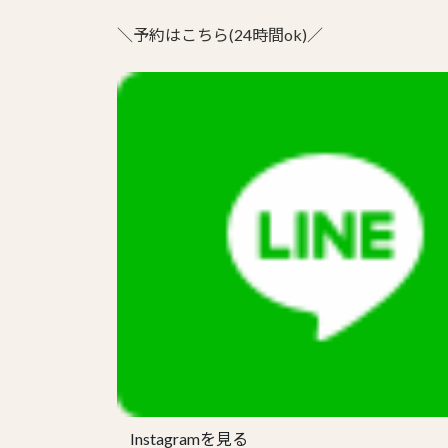
の
＼予約はこちら(24時間ok)／
ペ
ー
ジ
送
り
Instagramを見る