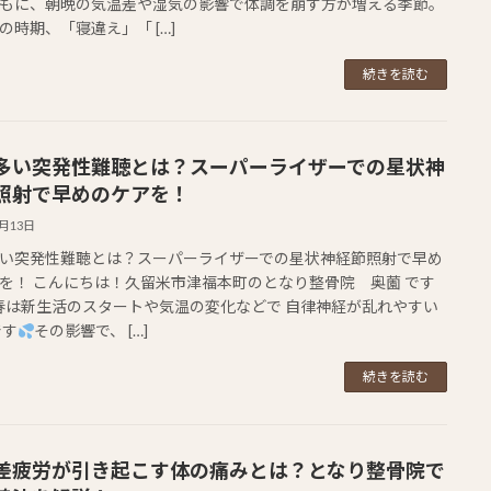
もに、朝晩の気温差や湿気の影響で体調を崩す方が増える季節。
の時期、「寝違え」「 […]
続きを読む
多い突発性難聴とは？スーパーライザーでの星状神
照射で早めのケアを！
3月13日
い突発性難聴とは？スーパーライザーでの星状神経節照射で早め
を！ こんにちは！久留米市津福本町のとなり整骨院 奥薗 です
春は新生活のスタートや気温の変化などで 自律神経が乱れやすい
です
その影響で、 […]
続きを読む
差疲労が引き起こす体の痛みとは？となり整骨院で