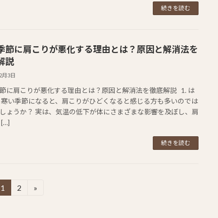
続きを読む
季節に肩こりが悪化する理由とは？原因と解消法を
解説
12月3日
節に肩こりが悪化する理由とは？原因と解消法を徹底解説 1. は
 寒い季節になると、肩こりがひどくなると感じる方も多いのでは
しょうか？ 実は、気温の低下が体にさまざまな影響を及ぼし、肩
[…]
続きを読む
1
2
»
固
固
定
定
ペ
ペ