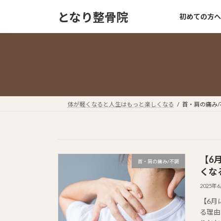
コ
ナ
となり整骨院
初めての方へ
ン
ビ
テ
ゲ
ン
ー
ツ
シ
へ
ョ
ス
ン
キ
に
ッ
移
体が軽くなると人生はもっと楽しくなる
首・肩の痛み/
プ
動
【6
首・肩の痛み/不調
くな
2025年
【6月
る理由