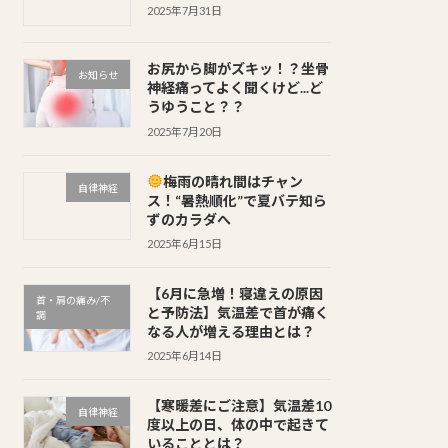
2025年7月31日
お尻から脚がズキッ！？坐骨
お知らせ
神経痛ってよく聞くけど...ど
うゆうこと？？
2025年7月20日
梅雨の晴れ間はチャン
自律神経
ス！“暑熱順化”で夏バテ知ら
ずのカラダへ
2025年6月15日
【6月に急増！寝違えの原因
首・肩の痛み/不
と予防法】気温差で首が痛く
調
なる人が増える理由とは？
2025年6月14日
【寒暖差にご注意】気温差10
自律神経
度以上の日、体の中で起きて
いることとは？