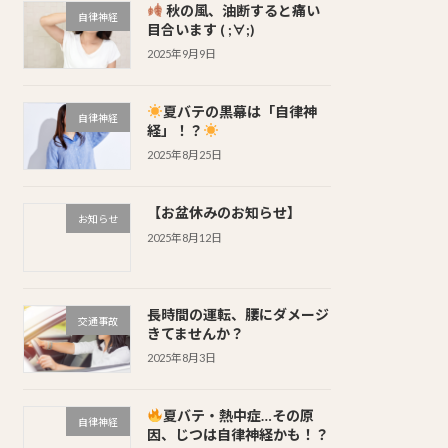
秋の風、油断すると痛い
自律神経
目合います ( ;∀;)
2025年9月9日
夏バテの黒幕は「自律神
自律神経
経」！？
2025年8月25日
【お盆休みのお知らせ】
お知らせ
2025年8月12日
長時間の運転、腰にダメージ
交通事故
きてませんか？
2025年8月3日
夏バテ・熱中症…その原
自律神経
因、じつは自律神経かも！？