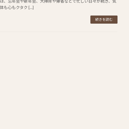
は、忘年会や新年会、大掃除や帰省などで忙しい日々が続き、気
体も心もクタク […]
続きを読む