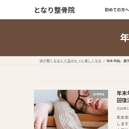
コ
ナ
となり整骨院
初めての方へ
ン
ビ
テ
ゲ
ン
ー
ツ
シ
へ
ョ
ス
ン
キ
に
ッ
移
体が軽くなると人生はもっと楽しくなる
年末年始、疲
プ
動
年末
自律神経
回復
2024年
年末年
します