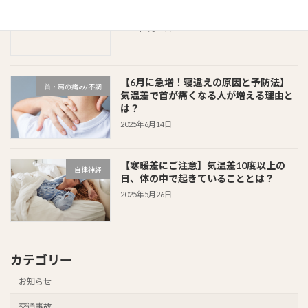
自律神経
化”で夏バテ知らずのカラダへ
2025年6月15日
【6月に急増！寝違えの原因と予防法】
首・肩の痛み/不調
気温差で首が痛くなる人が増える理由と
は？
2025年6月14日
【寒暖差にご注意】気温差10度以上の
自律神経
日、体の中で起きていることとは？
2025年5月26日
カテゴリー
お知らせ
交通事故