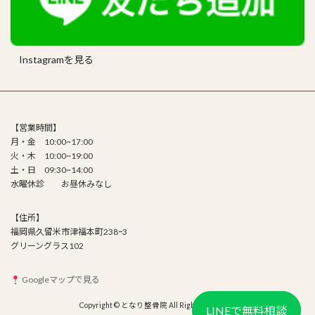
Instagramを見る
【営業時間】
月・金 10:00~17:00
火・木 10:00~19:00
土・日 09:30~14:00
水曜休診 お昼休みなし
【住所】
福岡県久留米市津福本町238ｰ3
グリーングラス102
Googleマップで見る
Copyright © となり整骨院 All Rights Reserved.
LINEで無料相談
LINEで無料相談