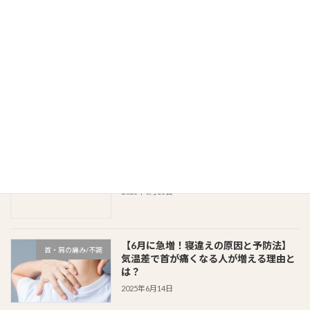
律神経かも！？
2025年7月31日
お尻から脚がズキッ！？坐骨神経痛って
お知らせ
よく聞くけど...どうゆうこと？？
2025年7月20日
梅雨の晴れ間はチャンス！“暑熱順
自律神経
化”で夏バテ知らずのカラダへ
2025年6月15日
【6月に急増！寝違えの原因と予防法】
首・肩の痛み/不調
気温差で首が痛くなる人が増える理由と
は？
2025年6月14日