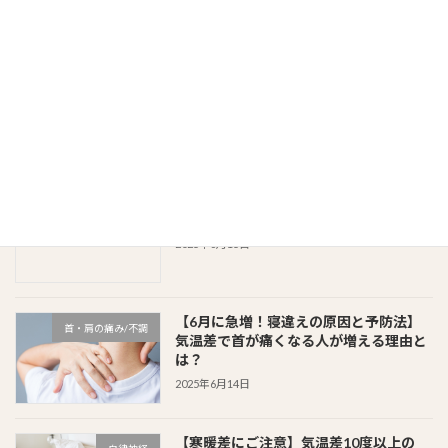
2025年7月31日
お尻から脚がズキッ！？坐骨神経痛って
お知らせ
よく聞くけど...どうゆうこと？？
2025年7月20日
梅雨の晴れ間はチャンス！“暑熱順
自律神経
化”で夏バテ知らずのカラダへ
2025年6月15日
【6月に急増！寝違えの原因と予防法】
首・肩の痛み/不調
気温差で首が痛くなる人が増える理由と
は？
2025年6月14日
【寒暖差にご注意】気温差10度以上の