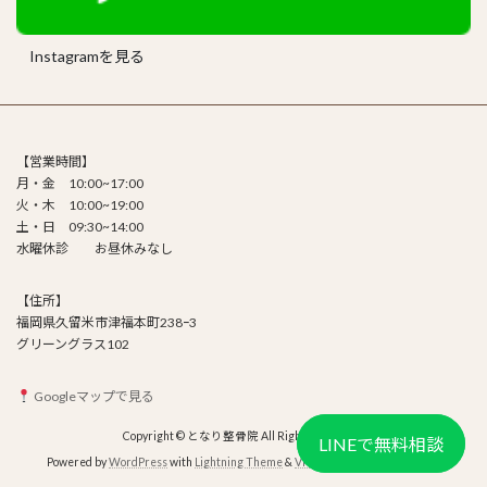
Instagramを見る
【営業時間】
月・金 10:00~17:00
火・木 10:00~19:00
土・日 09:30~14:00
水曜休診 お昼休みなし
【住所】
福岡県久留米市津福本町238ｰ3
グリーングラス102
Googleマップで見る
Copyright © となり整骨院 All Rights Reserved.
LINEで無料相談
LINEで無料相談
Powered by
WordPress
with
Lightning Theme
&
VK All in One Expansion Unit