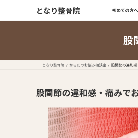
コ
ナ
となり整骨院
初めての方へ
ン
ビ
テ
ゲ
ン
ー
ツ
シ
股
へ
ョ
ス
ン
キ
に
ッ
移
となり整骨院
からだのお悩み相談室
股関節の違和感
プ
動
股関節の違和感・痛みで